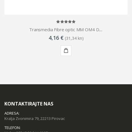
Transmedia Fibre optic MM OM4 Duplex Patch cable LC-LC 0,5m
4,16 €
(31,34 kn)
KUPI
KONTAKTIRAJTE NAS
ADRESA:
Kralja Zvonimira 79, 22213 Pirovac
TELEFON: