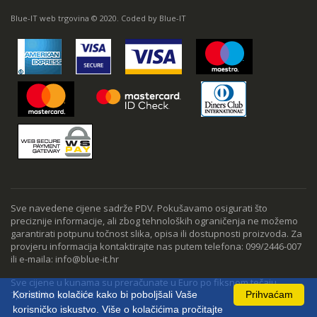
Blue-IT web trgovina © 2020. Coded by Blue-IT
Sve navedene cijene sadrže PDV. Pokušavamo osigurati što
preciznije informacije, ali zbog tehnoloških ograničenja ne možemo
garantirati potpunu točnost slika, opisa ili dostupnosti proizvoda. Za
provjeru informacija kontaktirajte nas putem telefona: 099/2446-007
ili e-maila: info@blue-it.hr
Sve cijene u kunama su preračunate u Euro po fiksnom tečaju
Koristimo kolačiće kako bi poboljšali Vaše
Prihvaćam
7,53450 kn za 1 EUR
korisničko iskustvo. Više o kolačićima pročitajte