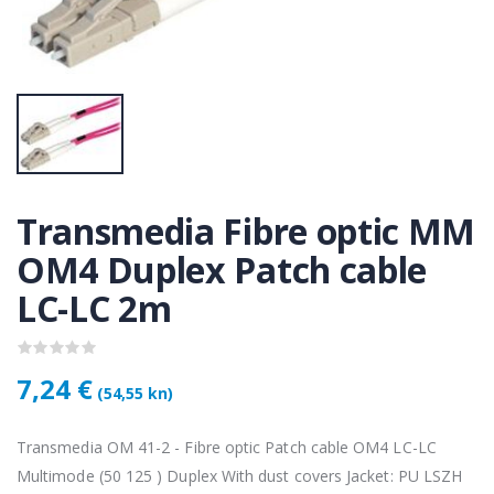
KAMERA DS-2CD1121-I(2.8mm)
KAMERA DS-2CD1121-I(2.8mm)
50 €
28,50 €
KAMERA PTZ-N2C400I-W (2.8mm)
KAMERA PTZ-N2C400I-W (2.8mm)
,75 €
118,75 €
Transmedia Fibre optic MM
Lenovo ThinkPad T14s Gen2 i5-1145G7, 16GB, 256GB SSD + 24' 2k USB-C
Lenovo ThinkPad T14s Gen2 i5-1145G7, 16GB, 256GB SSD + 24' 2k USB-C
OM4 Duplex Patch cable
,00 €
749,00 €
LC-LC 2m
7,24 €
(54,55 kn)
Transmedia OM 41-2 - Fibre optic Patch cable OM4 LC-LC
Multimode (50 125 ) Duplex With dust covers Jacket: PU LSZH