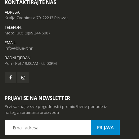
MSGW stolno računalo GAMER i281 v2
KONTAKTIRAJTE NAS
68,44 kn
ADRESA:
Kralja Zvonimira 79, 22213 Pirovac
TELEFON:
Mob:
+385 (0)99 244 6007
KAMERA DS-2CD1121-I(2.8mm)
EMAIL:
8,50 kn
info@blue-it.hr
RADNI TJEDAN:
Pon - Pet / 9:00AM - 05:00PM
PRIJAVI SE NA NEWSLETTER
Prvi saznajte sve pogodnosti i promidžbene ponude iz
našeg asortimana proizvoda