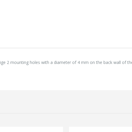
118,75 €
118,
Lenovo ThinkPad T14s Gen2 i5-1145G7, 16GB, 256GB SSD + 24' 2k USB-C
749,00 €
749,
Beige 2 mounting holes with a diameter of 4 mm on the back wall of t