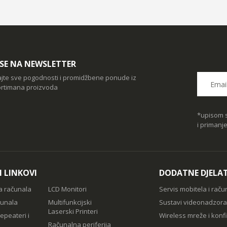
I SE NA NEWSLETTER
ajte sve pogodnosti i promidžbene ponude iz
rtimana proizvoda
*upisom s
i primanj
I LINKOVI
DODATNE DJELA
a računala
LCD Monitori
Servis mobitela i raču
čunala
Multifunkcijski
Sustavi videonadzora
Laserski Printeri
epeateri i
Wireless mreže i konfi
Računalna periferija