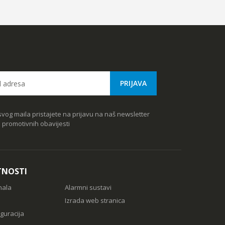
vog maila pristajete na prijavu na naš newsletter
e promotivnih obavijesti
TNOSTI
nala
Alarmni sustavi
Izrada web stranica
guracija