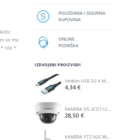
POUZDANA I SIGURNA
KUPOVINA
lastic
ONLINE
mm on the
PODRŠKA
 * 100 *
IZDVOJENI PROIZVODI
Vention USB 3.0 A Male to C Male Cable 1M Black
Vention USB 3.0 A Male to C Male Cable 1M Black
€
4,34 €
KAMERA DS-2CD1121-I(2.8mm)
KAMERA DS-2CD1121-I(2.8mm)
0 €
28,50 €
KAMERA PTZ-N2C400I-W (2.8mm)
KAMERA PTZ-N2C400I-W (2.8mm)