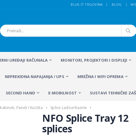
BLUE-IT TRGOVINA
BLOG
WI
FERNI UREĐAJI RAČUNALA
MONITORI, PROJEKTORI I DISPLEJI
NEPREKIDNA NAPAJANJA / UPS
MREŽNA I WIFI OPREMA
SECOND HAND
E-MOBILNOST
SUSTAVI TEHNIČKE ZAŠ
Kabineti, Paneli I Kućišta
Splice Ladice/kazete
NFO Splice Tray 12
splices