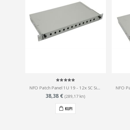
NFO Patch Panel Wall Mounted, 6x SC Duplex, 1 tray
NFO Patch Panel 1U 19 - 12x SC Simplex LC Duplex, Pull-out, 1 tray
38,38 €
(289,17 kn)
KUPI