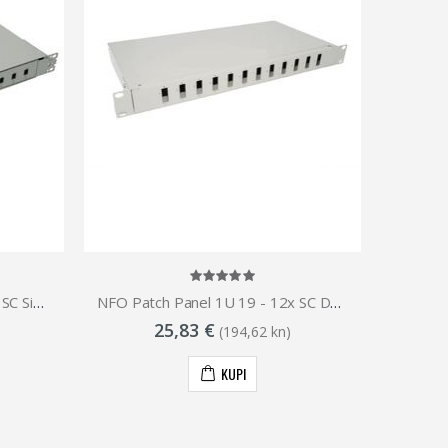
NFO Patch Panel 1U 19 - 12x SC Simplex LC Duplex, Slide-out on rails, 1 tray
NFO Patch Panel 1U 19 - 12x SC Duplex, Closed, 1 tray, Light grey
25,83 €
(194,62 kn)
KUPI