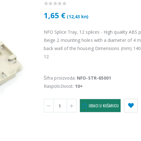
1,65 €
(12,43 kn)
NFO Splice Tray, 12 splices - High quality ABS p
Beige 2 mounting holes with a diameter of 4 
back wall of the housing Dimensions (mm) 140
12
Šifra proizvoda:
NFO-STR-65001
Vention USB 3.0 A Male to C Male Cable 1M Black
Raspoloživost:
10+
4,34 €
4,34 
UBACI U KOŠARICU
KAMERA DS-2CD1121-I(2.8mm)
28,50 €
28,5
KAMERA PTZ-N2C400I-W (2.8mm)