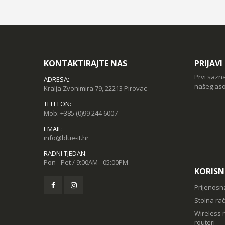
KONTAKTIRAJTE NAS
PRIJAV
Prvi sazn
ADRESA:
našeg aso
Kralja Zvonimira 79, 22213 Pirovac
TELEFON:
Mob:
+385 (0)99 244 6007
EMAIL:
info@blue-it.hr
RADNI TJEDAN:
Pon - Pet / 9:00AM - 05:00PM
KORISN
Prijenosn
Stolna ra
Wireless r
routeri