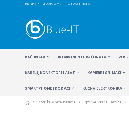
PRODAJA I SERVIS MOBITELA I RAČUNALA
RAČUNALA
KOMPONENTE RAČUNALA
PERI
KABELI, KONEKTORI I ALAT
KAMERE I SNIMAČI
SMARTPHONE I DODACI
KUĆNA ELEKTRONIKA
Optičke Mreže Pasivne
Optičke Mreže Pasivne