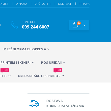
SHLIST
O NAMA
OPĆI UVJETI
KONTAKT
PRIJAVA
KONTAKT
0
099 244 6007
MREŽNI ORMARI I OPREMA
PRINTERI I SKENERI
POS UREĐAJI
HOT!
HOT!
TITE
UREDSKI I ŠKOLSKI PRIBOR
DOSTAVA
KURIRSKIM SLUŽBAMA