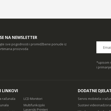
I SE NA NEWSLETTER
ajte sve pogodnosti i promidžbene ponude iz
rtimana proizvoda
*upisom s
i primanj
I LINKOVI
DODATNE DJELA
a računala
LCD Monitori
Servis mobitela i raču
čunala
Multifunkcijski
Sustavi videonadzora
Laserski Printeri