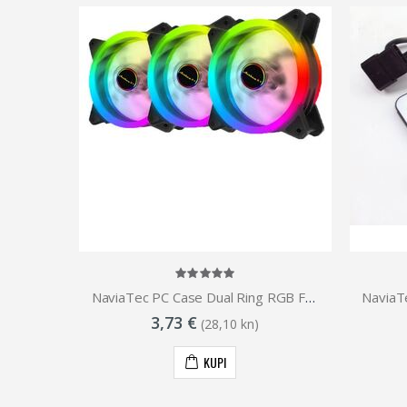
mm ARGB
NaviaTec PC Case Dual Ring RGB Fan 12V 6pin power connector, 120mm
3,73 €
(28,10 kn)
KUPI