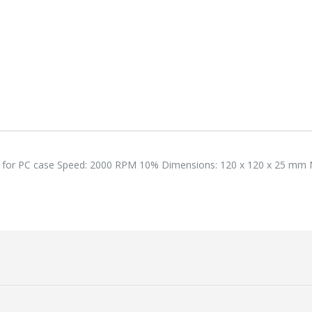
118,75 €
118,
Lenovo ThinkPad T14s Gen2 i5-1145G7, 16GB, 256GB SSD + 24' 2k USB-C
749,00 €
749,
n for PC case Speed: 2000 RPM 10% Dimensions: 120 x 120 x 25 mm 