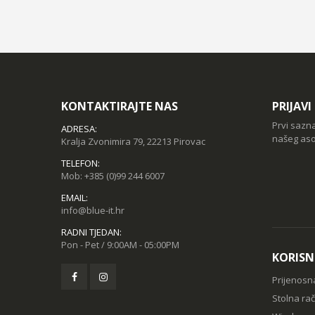
KONTAKTIRAJTE NAS
PRIJAV
Prvi sazn
ADRESA:
našeg aso
Kralja Zvonimira 79, 22213 Pirovac
TELEFON:
Mob:
+385 (0)99 244 6007
EMAIL:
info@blue-it.hr
RADNI TJEDAN:
Pon - Pet / 9:00AM - 05:00PM
KORISN
Prijenosn
Stolna ra