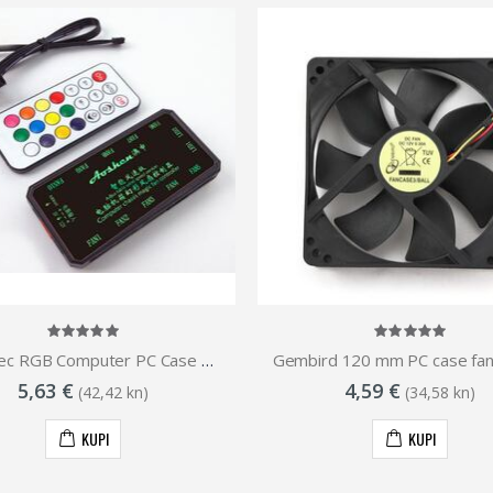
NaviaTec RGB Computer PC Case Fan Controller with Remote Control
5,63 €
4,59 €
(42,42 kn)
(34,58 kn)
KUPI
KUPI