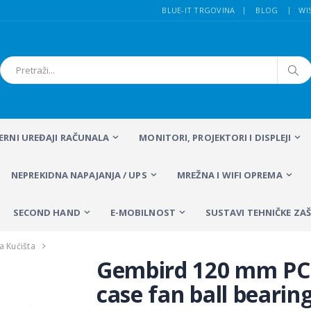
BLUE-IT TRGOVINA
BLOG
WI
FERNI UREĐAJI RAČUNALA
MONITORI, PROJEKTORI I DISPLEJI
NEPREKIDNA NAPAJANJA / UPS
MREŽNA I WIFI OPREMA
SECOND HAND
E-MOBILNOST
SUSTAVI TEHNIČKE ZAŠ
Za Kućišta
Gembird 120 mm PC
case fan ball bearin