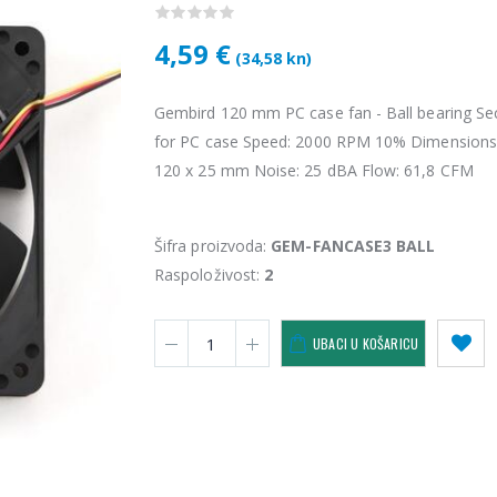
4,59 €
(34,58 kn)
Gembird 120 mm PC case fan - Ball bearing Se
for PC case Speed: 2000 RPM 10% Dimensions:
120 x 25 mm Noise: 25 dBA Flow: 61,8 CFM
Šifra proizvoda:
GEM-FANCASE3 BALL
Raspoloživost:
2
Vention USB 3.0 A Male to C Male Cable 1M Black
4,34 €
4,34 
UBACI U KOŠARICU
KAMERA DS-2CD1121-I(2.8mm)
28,50 €
28,5
KAMERA PTZ-N2C400I-W (2.8mm)