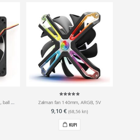
Gembird 120 mm PC case fan, ball bearing
Zalman fan 140mm, ARGB, 5V
9,10 €
(68,56 kn)
KUPI