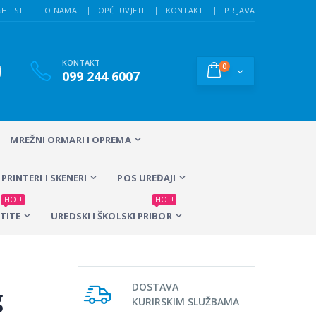
SHLIST
O NAMA
OPĆI UVJETI
KONTAKT
PRIJAVA
KONTAKT
0
099 244 6007
MREŽNI ORMARI I OPREMA
PRINTERI I SKENERI
POS UREĐAJI
HOT!
HOT!
TITE
UREDSKI I ŠKOLSKI PRIBOR
DOSTAVA
g
KURIRSKIM SLUŽBAMA