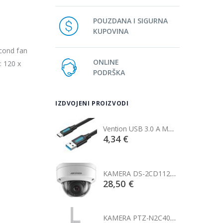
POUZDANA I SIGURNA
KUPOVINA
cond fan
ONLINE
 120 x
PODRŠKA
IZDVOJENI PROIZVODI
Vention USB 3.0 A Male to C Male Cable 1M Black
Vention USB 3.0 A Male to C Male Cable 1M Black
€
4,34 €
KAMERA DS-2CD1121-I(2.8mm)
KAMERA DS-2CD1121-I(2.8mm)
0 €
28,50 €
KAMERA PTZ-N2C400I-W (2.8mm)
KAMERA PTZ-N2C400I-W (2.8mm)