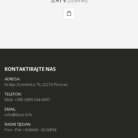
3,41 €
(25,69 kn)
KUPI
KONTAKTIRAJTE NAS
ADRESA:
Kralja Zvonimira 79, 22213 Pirovac
TELEFON:
Mob:
+385 (0)99 244 6007
EMAIL:
info@blue-it.hr
RADNI TJEDAN:
Pon - Pet / 9:00AM - 05:00PM