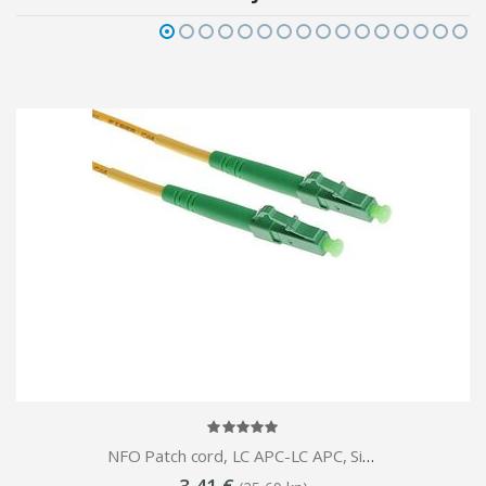
NFO Patch cord, LC APC-LC APC, Singlemode 9 125, G.657A2, Simplex, 3m