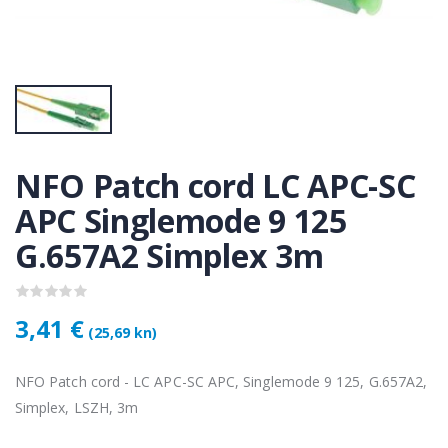
KAMERA DS-2CD1121-I(2.8mm)
KAMERA DS-2CD1121-I(2.8mm)
50 €
28,50 €
KAMERA PTZ-N2C400I-W (2.8mm)
KAMERA PTZ-N2C400I-W (2.8mm)
,75 €
118,75 €
NFO Patch cord LC APC-SC
APC Singlemode 9 125
Lenovo ThinkPad T14s Gen2 i5-1145G7, 16GB, 256GB SSD + 24' 2k USB-C
Lenovo ThinkPad T14s Gen2 i5-1145G7, 16GB, 256GB SSD + 24' 2k USB-C
G.657A2 Simplex 3m
,00 €
749,00 €
3,41 €
(25,69 kn)
NFO Patch cord - LC APC-SC APC, Singlemode 9 125, G.657A2,
Simplex, LSZH, 3m