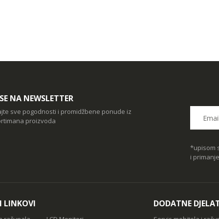
I SE NA NEWSLETTER
ajte sve pogodnosti i promidžbene ponude iz
rtimana proizvoda
*upisom s
i primanj
I LINKOVI
DODATNE DJELA