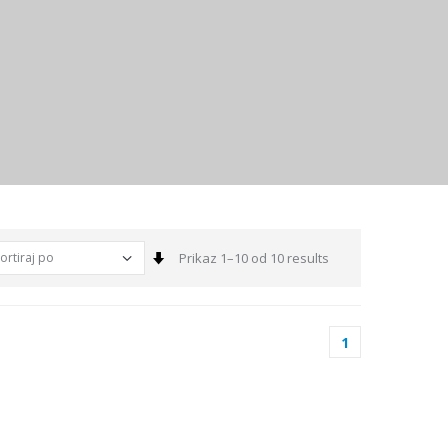
Sortiraj
Prikaz 1–10 od 10 results
1