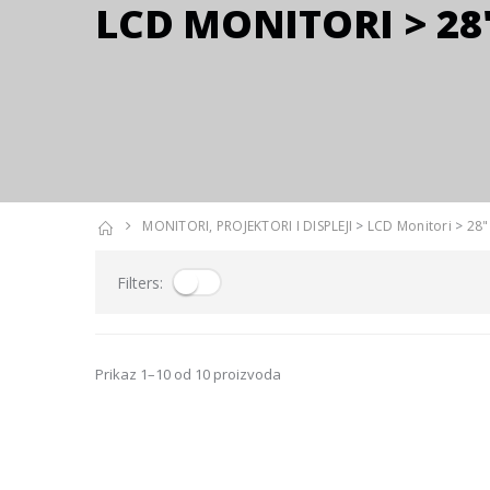
LCD MONITORI > 28"
MONITORI, PROJEKTORI I DISPLEJI
>
LCD Monitori
>
28"
Filters:
Prikaz 1–10 od 10 proizvoda