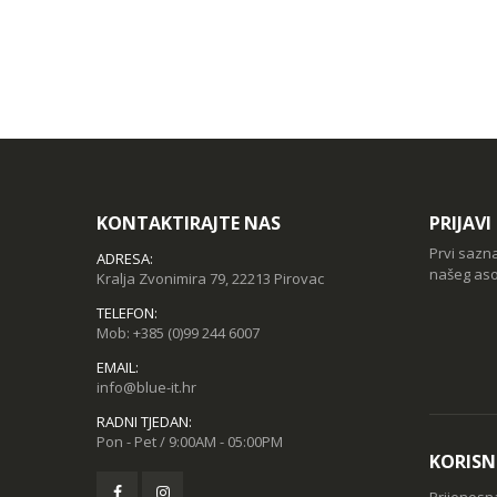
KONTAKTIRAJTE NAS
PRIJAV
Prvi sazn
ADRESA:
našeg aso
Kralja Zvonimira 79, 22213 Pirovac
TELEFON:
Mob:
+385 (0)99 244 6007
EMAIL:
info@blue-it.hr
RADNI TJEDAN:
Pon - Pet / 9:00AM - 05:00PM
KORISN