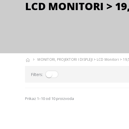
LCD MONITORI > 19,
MONITORI, PROJEKTORI I DISPLEJI
>
LCD Monitori
>
19,
Filters:
Prikaz 1–10 od 10 proizvoda