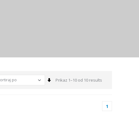
Sortiraj
Prikaz 1–10 od 10 results
1