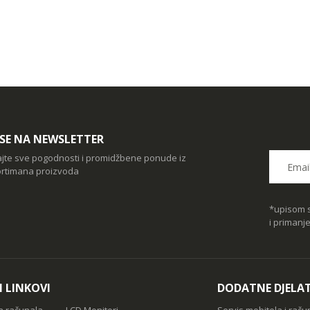
I SE NA NEWSLETTER
ajte sve pogodnosti i promidžbene ponude iz
rtimana proizvoda
*upisom s
i primanj
I LINKOVI
DODATNE DJELA