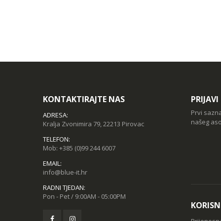
KONTAKTIRAJTE NAS
PRIJAV
Prvi sazn
ADRESA:
našeg aso
Kralja Zvonimira 79, 22213 Pirovac
TELEFON:
Mob:
+385 (0)99 244 6007
EMAIL:
info@blue-it.hr
RADNI TJEDAN:
Pon - Pet / 9:00AM - 05:00PM
KORISN