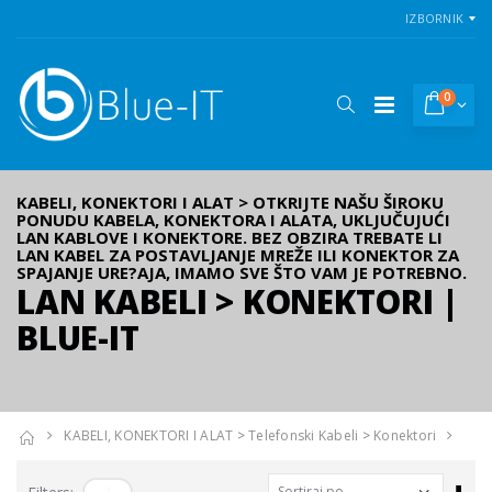
IZBORNIK
0
KABELI, KONEKTORI I ALAT > OTKRIJTE NAŠU ŠIROKU
PONUDU KABELA, KONEKTORA I ALATA, UKLJUČUJUĆI
LAN KABLOVE I KONEKTORE. BEZ OBZIRA TREBATE LI
LAN KABEL ZA POSTAVLJANJE MREŽE ILI KONEKTOR ZA
SPAJANJE URE?AJA, IMAMO SVE ŠTO VAM JE POTREBNO.
LAN KABELI > KONEKTORI |
BLUE-IT
Gembird Wired vibration game controller for PlayStation 4 or PC, black
KAMERA CS-LC1C-A0-1F2WPFRL 2MP (black) - 303101459
KAMERA PTZ-N2C400I-W (2.8mm)
6,55 kn
154,50 kn
118,75 kn
KABELI, KONEKTORI I ALAT
>
Telefonski Kabeli
>
Konektori
VIVAX VOX bluetooth zvučnik BS-90
Sor