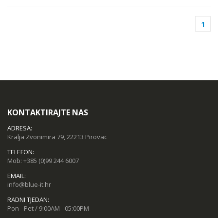
MSGW stolno računalo GAMER i281 v2
KUPI
68,44 kn
1
KAMERA DS-2CD1121-I(2.8mm)
8,50 kn
KONTAKTIRAJTE NAS
ADRESA:
Kralja Zvonimira 79, 22213 Pirovac
TELEFON:
Mob:
+385 (0)99 244 6007
EMAIL:
info@blue-it.hr
RADNI TJEDAN:
Pon - Pet / 9:00AM - 05:00PM