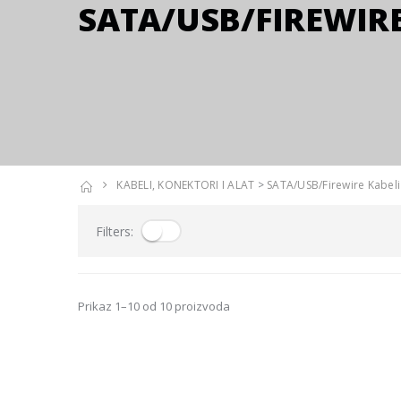
SATA/USB/FIREWIRE
KABELI, KONEKTORI I ALAT
>
SATA/USB/Firewire Kabeli
Filters:
Prikaz 1–10 od 10 proizvoda