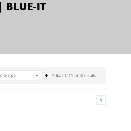
 BLUE-IT
Sortiraj
Prikaz 1–10 od 10 results
1