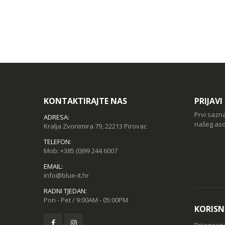
KONTAKTIRAJTE NAS
PRIJAV
Prvi sazn
ADRESA:
našeg aso
Kralja Zvonimira 79, 22213 Pirovac
TELEFON:
Mob:
+385 (0)99 244 6007
EMAIL:
info@blue-it.hr
RADNI TJEDAN:
Pon - Pet / 9:00AM - 05:00PM
KORISN