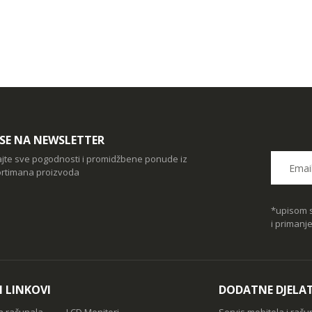
I SE NA NEWSLETTER
ajte sve pogodnosti i promidžbene ponude iz
rtimana proizvoda
*upisom s
i primanj
I LINKOVI
DODATNE DJELA