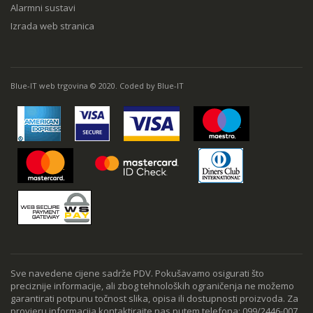
Alarmni sustavi
Izrada web stranica
Blue-IT web trgovina © 2020. Coded by Blue-IT
Sve navedene cijene sadrže PDV. Pokušavamo osigurati što
preciznije informacije, ali zbog tehnoloških ograničenja ne možemo
garantirati potpunu točnost slika, opisa ili dostupnosti proizvoda. Za
provjeru informacija kontaktirajte nas putem telefona: 099/2446-007