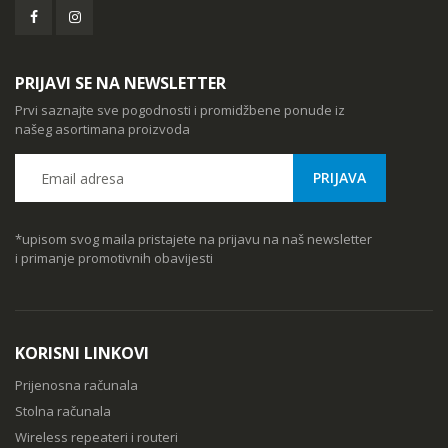
PRIJAVI SE NA NEWSLETTER
Prvi saznajte sve pogodnosti i promidžbene ponude iz
našeg asortimana proizvoda
*upisom svog maila pristajete na prijavu na naš newsletter
i primanje promotivnih obavijesti
KORISNI LINKOVI
Prijenosna računala
Stolna računala
Wireless repeateri i routeri