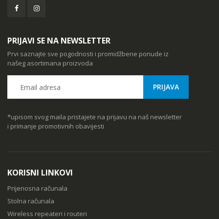
PRIJAVI SE NA NEWSLETTER
Prvi saznajte sve pogodnosti i promidžbene ponude iz
našeg asortimana proizvoda
*upisom svog maila pristajete na prijavu na naš newsletter
i primanje promotivnih obavijesti
KORISNI LINKOVI
Prijenosna računala
Stolna računala
Wireless repeateri i routeri