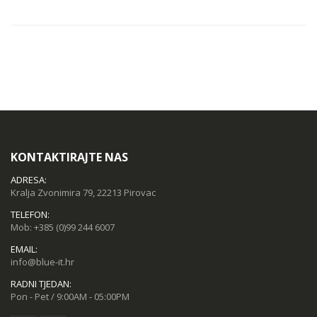
KONTAKTIRAJTE NAS
ADRESA:
Kralja Zvonimira 79, 22213 Pirovac
TELEFON:
Mob:
+385 (0)99 244 6007
EMAIL:
info@blue-it.hr
RADNI TJEDAN:
Pon - Pet / 9:00AM - 05:00PM