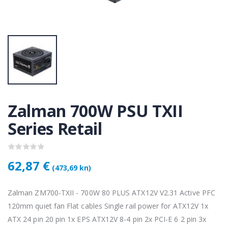
KAMERA DS-2CD1121-I(2.8mm)
KAMERA DS-2CD1121-I(2.8mm)
50 €
28,50 €
KAMERA PTZ-N2C400I-W (2.8mm)
KAMERA PTZ-N2C400I-W (2.8mm)
,75 €
118,75 €
Zalman 700W PSU TXII
Lenovo ThinkPad T14s Gen2 i5-1145G7, 16GB, 256GB SSD + 24' 2k USB-C
Lenovo ThinkPad T14s Gen2 i5-1145G7, 16GB, 256GB SSD + 24' 2k USB-C
Series Retail
,00 €
749,00 €
62,87 €
(473,69 kn)
Zalman ZM700-TXII - 700W 80 PLUS ATX12V V2.31 Active PFC
120mm quiet fan Flat cables Single rail power for ATX12V 1x
ATX 24 pin 20 pin 1x EPS ATX12V 8-4 pin 2x PCI-E 6 2 pin 3x