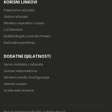
KORISNI LINKOVI
Prijenosna računala
Stolna računala
Wireless repeateri i routeri
LCD Monitori
Multifunkcijski Laserski Printeri
Računalna periferija
DODATNE DJELATNOSTI
Servis mobitela i računala
Sustavi videonadzora
Wireless mreže i konfiguracija
Alarmni sustavi
Izrada web stranica
Blue-IT web trgovina © 2020. Coded by Blue-IT