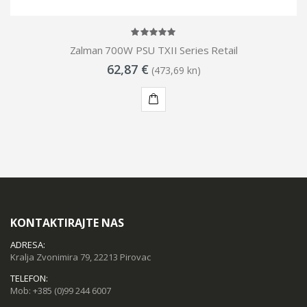
Zalman 700W PSU TXII Series Retail
62,87 €
(473,69 kn)
KUPI
KONTAKTIRAJTE NAS
ADRESA:
Kralja Zvonimira 79, 22213 Pirovac
TELEFON:
Mob:
+385 (0)99 244 6007