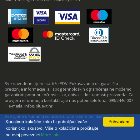
Sve navedene cijene sadrže PDV. Pokušavamo osigurati što
preciznije informacije, ali zbog tehnoloških ograničenja ne možemo
garantirati potpunu točnost slika, opisa ili dostupnosti proizvoda. Za
provjeru informacija kontaktirajte nas putem telefona: 099/2446-007
ili e-maila: info@blue-it.hr
Sve cijene u kunama su preračunate u Euro po fiksnom tečaju
Koristimo kolačiće kako bi poboljšali Vaše
Prihvaćam
7,53450 kn za 1 EUR
korisničko iskustvo. Više o kolačićima pročitajte
na ovoj poveznici
More info