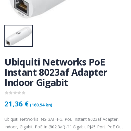
KAMERA DS-2CD1121-I(2.8mm)
KAMERA DS-2CD1121-I(2.8mm)
50 €
28,50 €
KAMERA PTZ-N2C400I-W (2.8mm)
KAMERA PTZ-N2C400I-W (2.8mm)
,75 €
118,75 €
Ubiquiti Networks PoE
Lenovo ThinkPad T14s Gen2 i5-1145G7, 16GB, 256GB SSD + 24' 2k USB-C
Lenovo ThinkPad T14s Gen2 i5-1145G7, 16GB, 256GB SSD + 24' 2k USB-C
Instant 8023af Adapter
,00 €
749,00 €
Indoor Gigabit
21,36 €
(160,94 kn)
Ubiquiti Networks INS-3AF-I-G, PoE Instant 8023af Adapter,
Indoor, Gigabit. PoE In (802.3af) (1) Gigabit RJ45 Port. PoE Out