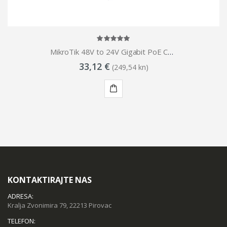
MikroTik 48V to 24V Gigabit PoE Converter
33,12 €
(249,54 kn)
KUPI
KONTAKTIRAJTE NAS
ADRESA:
Kralja Zvonimira 79, 22213 Pirovac
TELEFON: