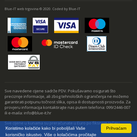
Blue-IT web trgovina © 2020. Coded by Blue-IT
Sve navedene cijene sadrže PDV. Pokušavamo osigurati što
preciznije informacije, ali zbog tehnoloških ograničenja ne možemo
garantirati potpunu točnost slika, opisa ili dostupnosti proizvoda. Za
provjeru informacija kontaktirajte nas putem telefona: 099/2446-007
ili e-maila: info@blue-it.hr
Sve cijene u kunama su preračunate u Euro po fiksnom tečaju
7,53450 kn za 1 EUR
Koristimo kolačiće kako bi poboljšali Vaše
Prihvaćam
korisničko iskustvo. Više o kolačićima pročitajte