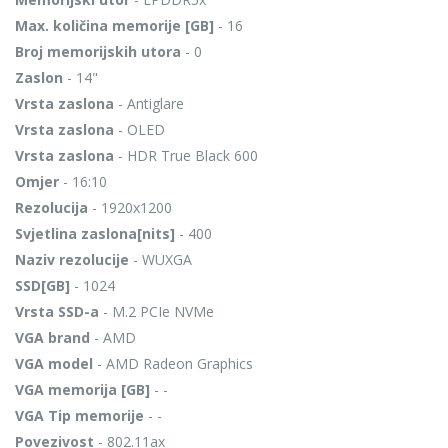
Max. količina memorije [GB]
- 16
Broj memorijskih utora
- 0
Zaslon
- 14"
Vrsta zaslona
- Antiglare
Vrsta zaslona
- OLED
Vrsta zaslona
- HDR True Black 600
Omjer
- 16:10
Rezolucija
- 1920x1200
Svjetlina zaslona[nits]
- 400
Naziv rezolucije
- WUXGA
SSD[GB]
- 1024
Vrsta SSD-a
- M.2 PCIe NVMe
VGA brand
- AMD
VGA model
- AMD Radeon Graphics
VGA memorija [GB]
- -
VGA Tip memorije
- -
Povezivost
- 802.11ax