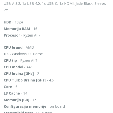
USB-A 3.2, 1x USB 4.0, 1x USB-C, 1x HDMI, Jade Black, Sleeve,
2Y
HDD
- 1024
Memorija RAM
- 16
Procesor
- Ryzen AI 7
CPU brand
- AMD
OS
- Windows 11 Home
CPU tip
- Ryzen AI 7
CPU model
- 445
CPU brzina [GHz]
- 2
CPU Turbo Brzina [GHz]
- 4.6
Core
- 6
L3 Cache
- 14
Memorija [GB]
- 16
Konfiguracija memorije
- on-board
Memorijski utor
- LPDDR5x