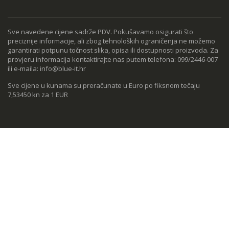
Sve navedene cijene sadrže PDV. Pokušavamo osigurati što
preciznije informacije, ali zbog tehnoloških ograničenja ne možemo
garantirati potpunu točnost slika, opisa ili dostupnosti proizvoda. Za
provjeru informacija kontaktirajte nas putem telefona: 099/2446-007
ili e-maila: info@blue-it.hr
Sve cijene u kunama su preračunate u Euro po fiksnom tečaju
7,53450 kn za 1 EUR