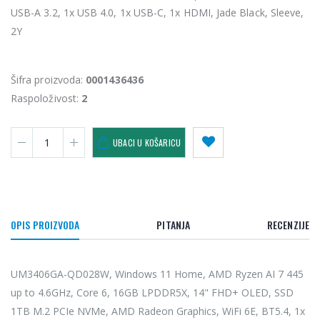
USB-A 3.2, 1x USB 4.0, 1x USB-C, 1x HDMI, Jade Black, Sleeve,
2Y
Šifra proizvoda:
0001436436
Raspoloživost:
2
UBACI U KOŠARICU
OPIS PROIZVODA
PITANJA
RECENZIJE
UM3406GA-QD028W, Windows 11 Home, AMD Ryzen AI 7 445
up to 4.6GHz, Core 6, 16GB LPDDR5X, 14" FHD+ OLED, SSD
1TB M.2 PCIe NVMe, AMD Radeon Graphics, WiFi 6E, BT5.4, 1x