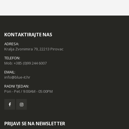
KONTAKTIRAJTE NAS
ADRESA:
Kralja Zvonimira 79, 22213 Pirovac
TELEFON:
Mob:
+385 (0)99 244 6007
EMAIL:
info@blue-it.hr
RADNI TJEDAN:
Pon - Pet / 9:00AM - 05:00PM
PRIJAVI SE NA NEWSLETTER