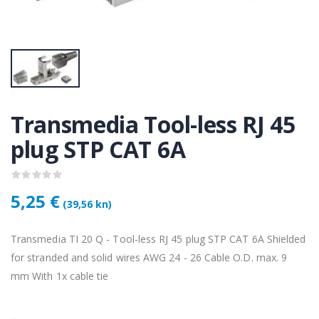
KAMERA DS-2CD1121-I(2.8mm)
KAMERA DS-2CD1121-I(2.8mm)
50 €
28,50 €
KAMERA PTZ-N2C400I-W (2.8mm)
KAMERA PTZ-N2C400I-W (2.8mm)
,75 €
118,75 €
Transmedia Tool-less RJ 45
plug STP CAT 6A
Lenovo ThinkPad T14s Gen2 i5-1145G7, 16GB, 256GB SSD + 24' 2k USB-C
Lenovo ThinkPad T14s Gen2 i5-1145G7, 16GB, 256GB SSD + 24' 2k USB-C
,00 €
749,00 €
5,25 €
(39,56 kn)
Transmedia TI 20 Q - Tool-less RJ 45 plug STP CAT 6A Shielded
for stranded and solid wires AWG 24 - 26 Cable O.D. max. 9
mm With 1x cable tie