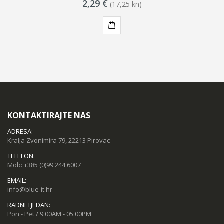
2,29 €
(17,25 kn)
KUPI
KONTAKTIRAJTE NAS
ADRESA:
Kralja Zvonimira 79, 22213 Pirovac
TELEFON:
Mob:
+385 (0)99 244 6007
EMAIL:
info@blue-it.hr
RADNI TJEDAN:
Pon - Pet / 9:00AM - 05:00PM