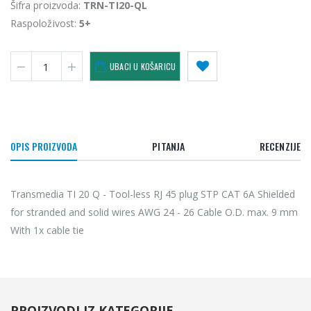
Šifra proizvoda:
TRN-TI20-QL
Raspoloživost:
5+
UBACI U KOŠARICU
OPIS PROIZVODA
PITANJA
RECENZIJE
Transmedia TI 20 Q - Tool-less RJ 45 plug STP CAT 6A Shielded
for stranded and solid wires AWG 24 - 26 Cable O.D. max. 9 mm
With 1x cable tie
PROIZVODI IZ KATEGORIJE