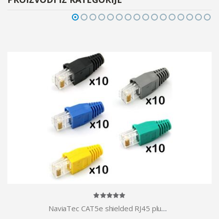
NaviaTec CAT5e shielded RJ45 plug for round cable incl strain relief plug black 10pc