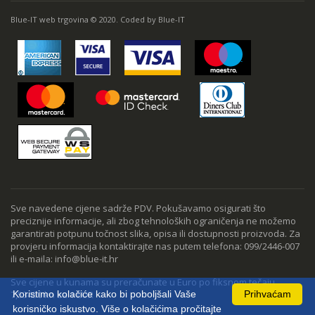
Blue-IT web trgovina © 2020. Coded by Blue-IT
Sve navedene cijene sadrže PDV. Pokušavamo osigurati što
preciznije informacije, ali zbog tehnoloških ograničenja ne možemo
garantirati potpunu točnost slika, opisa ili dostupnosti proizvoda. Za
provjeru informacija kontaktirajte nas putem telefona: 099/2446-007
ili e-maila: info@blue-it.hr
Sve cijene u kunama su preračunate u Euro po fiksnom tečaju
Koristimo kolačiće kako bi poboljšali Vaše
Prihvaćam
7,53450 kn za 1 EUR
korisničko iskustvo. Više o kolačićima pročitajte