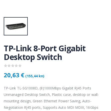
KAMERA DS-2CD1121-I(2.8mm)
KAMERA DS-2CD1121-I(2.8mm)
50 €
28,50 €
KAMERA PTZ-N2C400I-W (2.8mm)
KAMERA PTZ-N2C400I-W (2.8mm)
,75 €
118,75 €
TP-Link 8-Port Gigabit
Desktop Switch
Lenovo ThinkPad T14s Gen2 i5-1145G7, 16GB, 256GB SSD + 24' 2k USB-C
Lenovo ThinkPad T14s Gen2 i5-1145G7, 16GB, 256GB SSD + 24' 2k USB-C
,00 €
749,00 €
20,63 €
(155,44 kn)
TP-Link TL-SG1008D, (8)1000Mbps Gigabit RJ45 Ports
Unmanaged Desktop Switch, Plastic case, desktop or wall-
mounting design, Green Ethernet Power Saving, Auto-
Negotiation RJ45 ports, Supports Auto MDI MDIX, 16Gbps