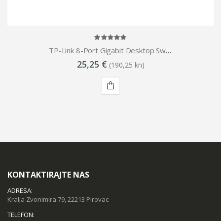
TP-Link 8-Port Gigabit Desktop Switch
25,25 €
(190,25 kn)
KUPI
KONTAKTIRAJTE NAS
ADRESA:
Kralja Zvonimira 79, 22213 Pirovac
TELEFON: