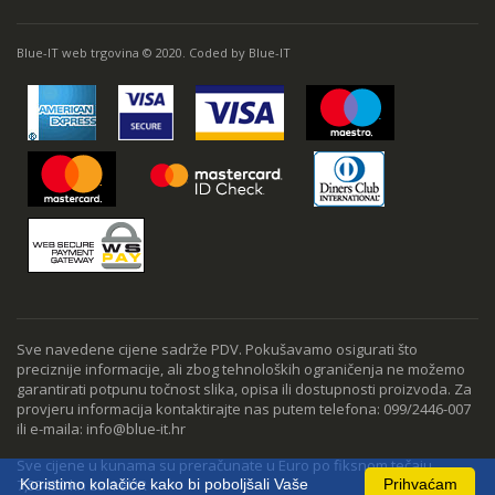
Blue-IT web trgovina © 2020. Coded by Blue-IT
Sve navedene cijene sadrže PDV. Pokušavamo osigurati što
preciznije informacije, ali zbog tehnoloških ograničenja ne možemo
garantirati potpunu točnost slika, opisa ili dostupnosti proizvoda. Za
provjeru informacija kontaktirajte nas putem telefona: 099/2446-007
ili e-maila: info@blue-it.hr
Sve cijene u kunama su preračunate u Euro po fiksnom tečaju
7,53450 kn za 1 EUR
Koristimo kolačiće kako bi poboljšali Vaše
Prihvaćam