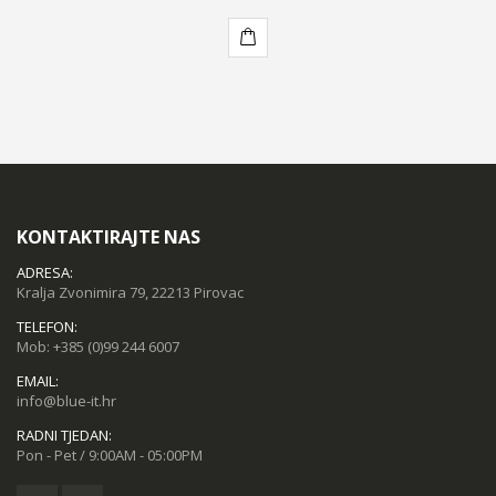
KUPI
KONTAKTIRAJTE NAS
ADRESA:
Kralja Zvonimira 79, 22213 Pirovac
TELEFON:
Mob:
+385 (0)99 244 6007
EMAIL:
info@blue-it.hr
RADNI TJEDAN:
Pon - Pet / 9:00AM - 05:00PM