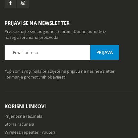
PRIJAVI SE NA NEWSLETTER
Prvi saznajte sve pogodnosti i promidžbene ponude iz
našeg asortimana proizvoda
*upisom svog maila pristajete na prijavu na naš newsletter
i primanje promotivnih obavijesti
KORISNI LINKOVI
Prijenosna računala
Stolna računala
Wireless repeateri i routeri