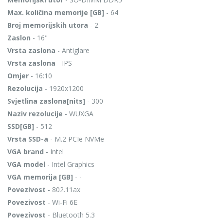
Max. količina memorije [GB]
- 64
Broj memorijskih utora
- 2
Zaslon
- 16"
Vrsta zaslona
- Antiglare
Vrsta zaslona
- IPS
Omjer
- 16:10
Rezolucija
- 1920x1200
Svjetlina zaslona[nits]
- 300
Naziv rezolucije
- WUXGA
SSD[GB]
- 512
Vrsta SSD-a
- M.2 PCIe NVMe
VGA brand
- Intel
VGA model
- Intel Graphics
VGA memorija [GB]
- -
Povezivost
- 802.11ax
Povezivost
- Wi-Fi 6E
Povezivost
- Bluetooth 5.3