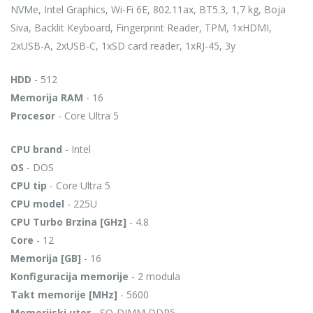
NVMe, Intel Graphics, Wi-Fi 6E, 802.11ax, BT5.3, 1,7 kg, Boja
Siva, Backlit Keyboard, Fingerprint Reader, TPM, 1xHDMI,
2xUSB-A, 2xUSB-C, 1xSD card reader, 1xRJ-45, 3y
HDD
- 512
Memorija RAM
- 16
Procesor
- Core Ultra 5
CPU brand
- Intel
OS
- DOS
CPU tip
- Core Ultra 5
CPU model
- 225U
CPU Turbo Brzina [GHz]
- 4.8
Core
- 12
Memorija [GB]
- 16
Konfiguracija memorije
- 2 modula
Takt memorije [MHz]
- 5600
Memorijski utor
- SO-DIMM DDR5