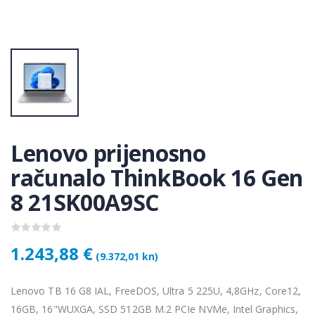
KAMERA DS-2CD1121-I(2.8mm)
KAMERA DS-2CD1121-I(2.8mm)
50 €
28,50 €
KAMERA PTZ-N2C400I-W (2.8mm)
KAMERA PTZ-N2C400I-W (2.8mm)
,75 €
118,75 €
Lenovo prijenosno
Lenovo ThinkPad T14s Gen2 i5-1145G7, 16GB, 256GB SSD + 24' 2k USB-C
Lenovo ThinkPad T14s Gen2 i5-1145G7, 16GB, 256GB SSD + 24' 2k USB-C
računalo ThinkBook 16 Gen
,00 €
749,00 €
8 21SK00A9SC
1.243,88 €
(9.372,01 kn)
Lenovo TB 16 G8 IAL, FreeDOS, Ultra 5 225U, 4,8GHz, Core12,
16GB, 16"WUXGA, SSD 512GB M.2 PCIe NVMe, Intel Graphics,