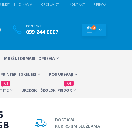
SHLIST
O NAMA
OPĆI UVJETI
KONTAKT
PRIJAVA
KONTAKT
0
099 244 6007
MREŽNI ORMARI I OPREMA
PRINTERI I SKENERI
POS UREĐAJI
HOT!
HOT!
TITE
UREDSKI I ŠKOLSKI PRIBOR
5
DOSTAVA
GB
KURIRSKIM SLUŽBAMA