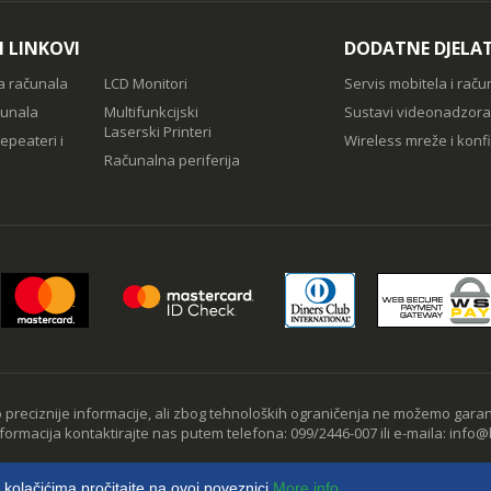
I LINKOVI
DODATNE DJELA
a računala
LCD Monitori
Servis mobitela i raču
čunala
Multifunkcijski
Sustavi videonadzora
Laserski Printeri
epeateri i
Wireless mreže i konfi
Računalna periferija
preciznije informacije, ali zbog tehnoloških ograničenja ne možemo garan
nformacija kontaktirajte nas putem telefona: 099/2446-007 ili e-maila: info@b
o kolačićima pročitajte na ovoj poveznici
More info