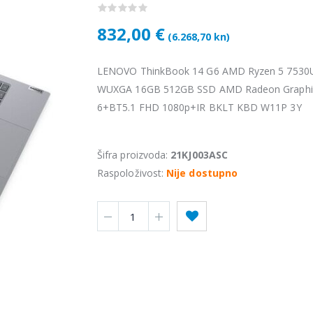
832,00 €
(6.268,70 kn)
LENOVO ThinkBook 14 G6 AMD Ryzen 5 7530U
WUXGA 16GB 512GB SSD AMD Radeon Graphic
6+BT5.1 FHD 1080p+IR BKLT KBD W11P 3Y
Šifra proizvoda:
21KJ003ASC
Raspoloživost:
Nije dostupno
Vention USB 3.0 A Male to C Male Cable 1M Black
4,34 €
4,34 
KAMERA DS-2CD1121-I(2.8mm)
28,50 €
28,5
KAMERA PTZ-N2C400I-W (2.8mm)