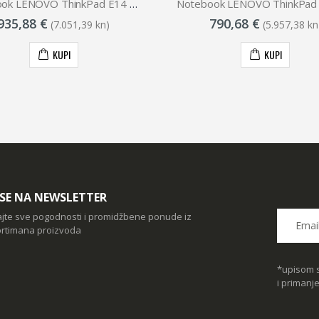
Notebook LENOVO ThinkPad E14 Gen 5 R7 / 16GB / 512GB SSD / 14 / WUXGA / IPS / NoOS (Black)
935,88 €
790,68 €
(7.051,39 kn)
(5.957,38 kn
KUPI
KUPI
I SE NA NEWSLETTER
ajte sve pogodnosti i promidžbene ponude iz
rtimana proizvoda
*upisom s
i primanj