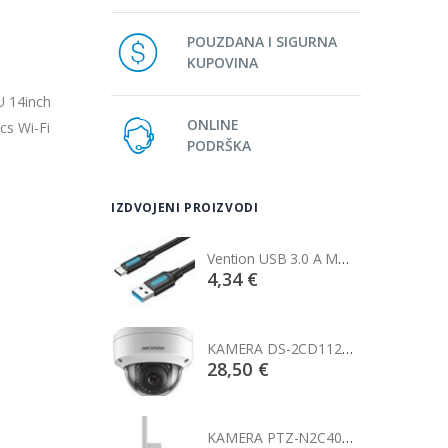
POUZDANA I SIGURNA
KUPOVINA
 14inch
ONLINE
s Wi-Fi
PODRŠKA
IZDVOJENI PROIZVODI
Vention USB 3.0 A Male to C Male Cable 1M Black
Vention USB 3.0 A Male to C Male Cable 1M Black
€
4,34 €
KAMERA DS-2CD1121-I(2.8mm)
KAMERA DS-2CD1121-I(2.8mm)
0 €
28,50 €
KAMERA PTZ-N2C400I-W (2.8mm)
KAMERA PTZ-N2C400I-W (2.8mm)