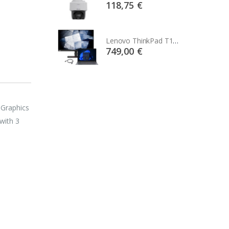
75 €
118,75 €
Lenovo ThinkPad T14s Gen2 i5-1145G7, 16GB, 256GB SSD + 24' 2k USB-C
Lenovo ThinkPad T14s Gen2 i5-1145G7, 16GB, 256GB SSD + 24' 2k USB-C
00 €
749,00 €
 Graphics
with 3