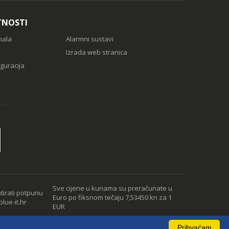
TNOSTI
nala
Alarmni sustavi
Izrada web stranica
guracija
Sve cijene u kunama su preračunate u
tirati potpunu
Euro po fiksnom tečaju 7,53450 kn za 1
lue-it.hr
EUR
Prihvaćam