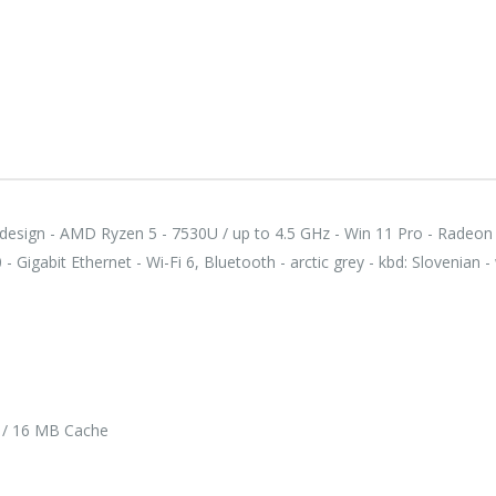
118,75 €
118,
Lenovo ThinkPad T14s Gen2 i5-1145G7, 16GB, 256GB SSD + 24' 2k USB-C
749,00 €
749,
esign - AMD Ryzen 5 - 7530U / up to 4.5 GHz - Win 11 Pro - Radeon
igabit Ethernet - Wi-Fi 6, Bluetooth - arctic grey - kbd: Slovenian - 
 / 16 MB Cache