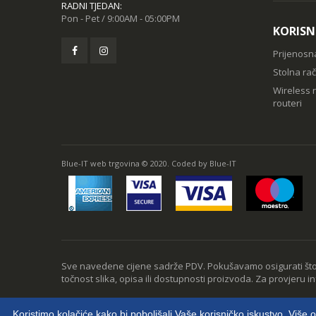
RADNI TJEDAN:
Pon - Pet / 9:00AM - 05:00PM
KORISN
Prijenosn
Stolna ra
Wireless r
routeri
Blue-IT web trgovina © 2020. Coded by Blue-IT
Sve navedene cijene sadrže PDV. Pokušavamo osigurati što 
točnost slika, opisa ili dostupnosti proizvoda. Za provjeru i
Koristimo kolačiće kako bi poboljšali Vaše korisničko iskustvo. Više 