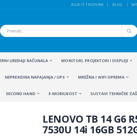
BLUE-IT TRGOVINA
BLOG
WI
FERNI UREĐAJI RAČUNALA
MONITORI, PROJEKTORI I DISPLEJI
NEPREKIDNA NAPAJANJA / UPS
MREŽNA I WIFI OPREMA
SECOND HAND
E-MOBILNOST
SUSTAVI TEHNIČKE ZAŠ
LENOVO TB 14 G6 R
7530U 14i 16GB 512