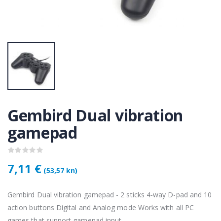
KAMERA DS-2CD1121-I(2.8mm)
KAMERA DS-2CD1121-I(2.8mm)
50 €
28,50 €
KAMERA PTZ-N2C400I-W (2.8mm)
KAMERA PTZ-N2C400I-W (2.8mm)
,75 €
118,75 €
Gembird Dual vibration
Lenovo ThinkPad T14s Gen2 i5-1145G7, 16GB, 256GB SSD + 24' 2k USB-C
Lenovo ThinkPad T14s Gen2 i5-1145G7, 16GB, 256GB SSD + 24' 2k USB-C
,00 €
749,00 €
gamepad
7,11 €
(53,57 kn)
Gembird Dual vibration gamepad - 2 sticks 4-way D-pad and 10
action buttons Digital and Analog mode Works with all PC
games that support gamepad input