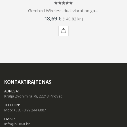
Gembird Wireless dual vibration gamepad, PS2 PS3 PC
18,69 €
(140,82 kn)
KUPI
KONTAKTIRAJTE NAS
ADRESA:
Kralja Zvonimira 79, 22213 Pirovac
TELEFON:
Mob:
+385 (0)99 244 6007
EMAIL:
info@blue-it.hr