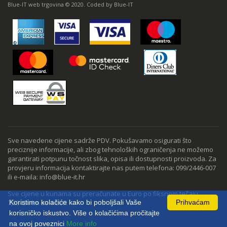
Blue-IT web trgovina © 2020. Coded by Blue-IT
Sve navedene cijene sadrže PDV. Pokušavamo osigurati što
preciznije informacije, ali zbog tehnoloških ograničenja ne možemo
garantirati potpunu točnost slika, opisa ili dostupnosti proizvoda. Za
provjeru informacija kontaktirajte nas putem telefona: 099/2446-007
ili e-maila: info@blue-it.hr
Sve cijene u kunama su preračunate u Euro po fiksnom tečaju
7,53450 kn za 1 EUR
Koristimo kolačiće kako bi poboljšali Vaše
Prihvaćam
korisničko iskustvo. Više o kolačićima pročitajte
na ovoj poveznici
More info