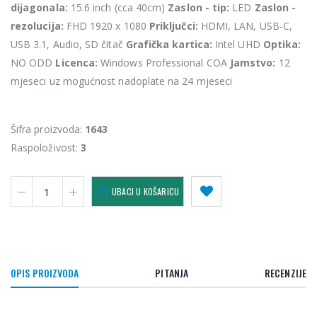
dijagonala:
15.6 inch (cca 40cm)
Zaslon - tip:
LED
Zaslon -
rezolucija:
FHD 1920 x 1080
Priključci:
HDMI, LAN, USB-C,
USB 3.1, Audio, SD čitač
Grafička kartica:
Intel UHD
Optika:
NO ODD
Licenca:
Windows Professional COA
Jamstvo:
12
mjeseci uz mogućnost nadoplate na 24 mjeseci
Šifra proizvoda:
1643
Raspoloživost:
3
UBACI U KOŠARICU
OPIS PROIZVODA
PITANJA
RECENZIJE