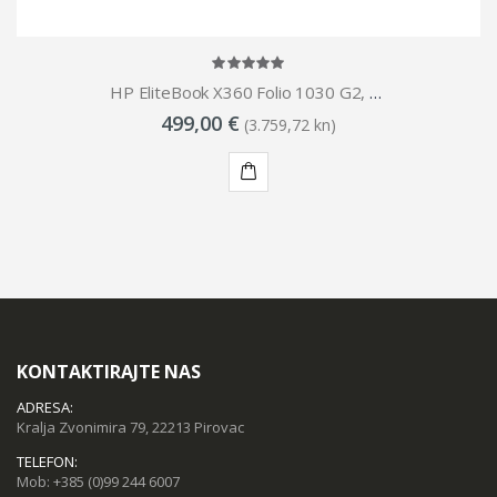
HP EliteBook X360 Folio 1030 G2, Core i5-7300U, 8GB DDR4, 512GB SSD, WinPro
499,00 €
(3.759,72 kn)
KUPI
KONTAKTIRAJTE NAS
ADRESA:
Kralja Zvonimira 79, 22213 Pirovac
TELEFON:
Mob:
+385 (0)99 244 6007