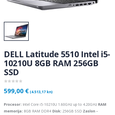
KAMERA DS-2CD1121-I(2.8mm)
KAMERA DS-2CD1121-I(2.8mm)
50 €
28,50 €
KAMERA PTZ-N2C400I-W (2.8mm)
KAMERA PTZ-N2C400I-W (2.8mm)
,75 €
118,75 €
DELL Latitude 5510 Intel i5-
Lenovo ThinkPad T14s Gen2 i5-1145G7, 16GB, 256GB SSD + 24' 2k USB-C
Lenovo ThinkPad T14s Gen2 i5-1145G7, 16GB, 256GB SSD + 24' 2k USB-C
10210U 8GB RAM 256GB
,00 €
749,00 €
SSD
599,00 €
(4.513,17 kn)
Procesor:
Intel Core i5-10210U 1.60GHz up to 4.20GHz
RAM
memorija:
8GB RAM DDR4
Disk:
256GB SSD
Zaslon -