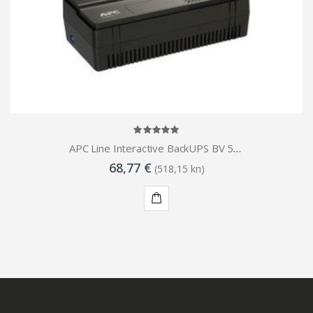
APC Line Interactive BackUPS BV 500VA, AVR, IEC C13 Outlets, 230V
68,77 €
(518,15 kn)
KUPI