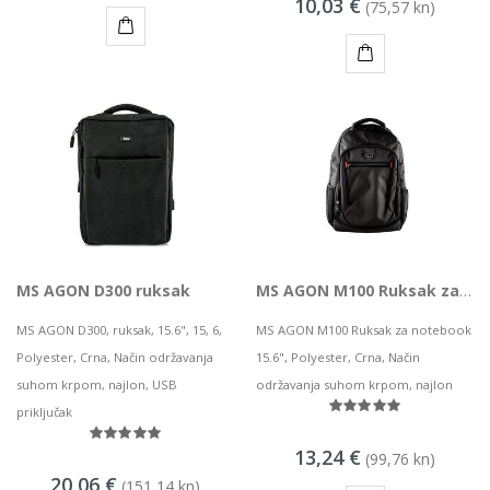
10,03 €
MSGW stolno računalo GAMER i281 v2
(75,57 kn)
68,44 kn
KUPI
KUPI
KAMERA DS-2CD1121-I(2.8mm)
8,50 kn
MS AGON D300 ruksak
MS AGON M100 Ruksak za notebook
MS AGON D300, ruksak, 15.6", 15, 6,
MS AGON M100 Ruksak za notebook
Polyester, Crna, Način održavanja
15.6", Polyester, Crna, Način
suhom krpom, najlon, USB
održavanja suhom krpom, najlon
priključak
13,24 €
(99,76 kn)
20,06 €
(151,14 kn)