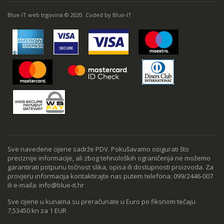
Blue-IT web trgovina © 2020. Coded by Blue-IT
Sve navedene cijene sadrže PDV. Pokušavamo osigurati što
preciznije informacije, ali zbog tehnoloških ograničenja ne možemo
garantirati potpunu točnost slika, opisa ili dostupnosti proizvoda. Za
provjeru informacija kontaktirajte nas putem telefona: 099/2446-007
ili e-maila: info@blue-it.hr
Sve cijene u kunama su preračunate u Euro po fiksnom tečaju
7,53450 kn za 1 EUR