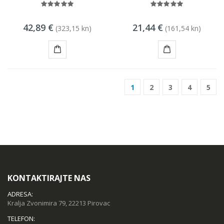
42,89 €
21,44 €
(323,15 kn)
(161,54 kn)
KUPI
KUPI
1
2
3
4
5
KONTAKTIRAJTE NAS
ADRESA:
Kralja Zvonimira 79, 22213 Pirovac
TELEFON: