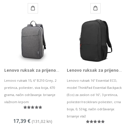
KUPI
KUPI
Lenovo ruksak za prijenosno računalo 15,6'' B210 Grey, 4X40T84058
Lenovo ruksak za prijenosno računalo 16'' TP Essential ECO, 4X41C12468
Lenovo ruksak 15, 6'' B210 Grey, 2
Lenovo ruksak 16'' Essential ECO,
pretinca, poliester, siva boja, 470
model ThinkPad Essential Backpack
grama, način održavanja: brisanje
(Eco) za zaslon od 16'', 3 pretinca,
vlažnom krpom
poliester/reciklirani poliester, crna
boja, 0, 53 kg, način održavanja:
brisanje vlaž
17,39 €
(131,02 kn)