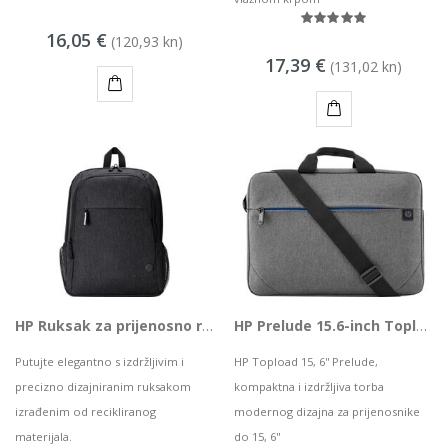
16,05 €
(120,93 kn)
17,39 €
(131,02 kn)
KUPI
KUPI
HP Ruksak za prijenosno računalo do 15,6'' 1X644AA
HP Prelude 15.6-inch Topload
Putujte elegantno s izdržljivim i
HP Topload 15, 6'' Prelude,
precizno dizajniranim ruksakom
kompaktna i izdržljiva torba
izrađenim od recikliranog
modernog dizajna za prijenosnike
materijala.
do 15, 6''