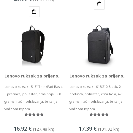
KUPI
KUPI
Lenovo ruksak za prijenosno računalo 15,6'' ThinkPad Basic, 4X40К09936
Lenovo ruksak za prijenosno računalo 16'' B210 Black, 4X40Т84059
Lenovo ruksak 15, 6'' ThinkPad Basic,
Lenovo ruksak 16'' B210 Black, 2
3 pretinca, poliester, crna boja, 360
pretinca, poliester, crna boja, 470
grama, način održavanja: brisanje
grama, način održavanja: brisanje
vlažnom krpom
vlažnom krpom
16,92 €
17,39 €
(127,48 kn)
(131,02 kn)