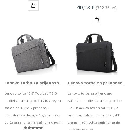
40,13 €
(302,36 kn)
KUPI
KUPI
Lenovo torba za prijenosno računalo 15.6'' T210 Grey, 4X40T84060
Lenovo torba za prijenosno računalo 15.6'' T210 Black, 4X40T84061
Lenovo torba 15.6'' Topload T210,
Lenovo torba za prijenosno
model Casual Topload T210 Grey za
računalo, model Casual Toploader
zaslon od 15, 6'', 2 pretinca,
T210 Black za zaslon od 15, 6'', 2
poliester, siva boja, 435 grama, način
pretinca, poliester, crna boja, 435
održavanja: brisanje vlažnom krpom
grama, način održavanja: brisanje
vlažnom krpom