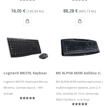
16,05 €
88,28 €
(120,93 kn)
(665,15 kn)
KUPI
KUPI
Logitech MK270, Keyboard Mouse, Wireless, DE
MS ALPHA M305 bežična tipkovnica
Logitech MK270, Keyboard Mouse,
MS ALPHA M305 bežična tipkovnica s
Wireless, German layout - HRV
multimedijalnim tipkama, port:2, 4
dotisak
GHz, dometa do 10 m, dimenzije
455x115x25mm, crne boje