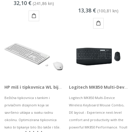
32,10 €
(241,86 kn)
13,38 €
(100,81 kn)
KUPI
KUPI
HP miš i tipkovnica WL bijela, 3L1F0AA
Logitech MK850 Multi-Device Wireless Keyboard Mouse Combo, DE
Bežićna tipkovnica s tankim i
Logitech MK850 Multi-Device
privlačnim dizajnom koja se
Wireless Keyboard Mouse Combo,
savršeno uklapa u svaku radnu
DE layout - Experience next-level
okolinu. Optimizirana tipkovnica
comfort and productivity with the
kako bi tipkanje bilo što lakše i tiše.
powerful MK850 Performance. Youll