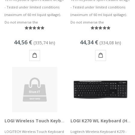
- Tested under limited conditions
- Tested under limited conditions
(maximum of 60 ml liquid spillage).
(maximum of 60 ml liquid spillage).
Do not immerse the
Do not immerse the
44,56 €
44,34 €
(335,74 kn)
(334,08 kn)
KUPI
KUPI
LOGI Wireless Touch Keyboard K400 Plus
LOGI K270 WL Keyboard (HR)(P)
LOGITECH Wireless Touch Keyboard
Logitech Wireless Keyboard K270 -