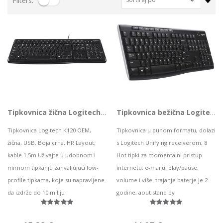
Filters:
CS-EB8 (3MP,4GA)
HP bežične slušalice HyperX Cloud Mini Wired LVR, 7G8F5AA
0,06 kn
229,50 kn
28,09 kn
Notebook Asus TUF Gaming F15 FX506HF-HN021 i5 / 8GB / 1TB SSD / 15,6" FHD IPS 144Hz / NVIDIA GeForce RTX 2050 / NoOS (Graphite Black)
Lenovo ThinkPad T14s Gen2 i5-1145G7, 16GB, 256GB SSD + 24' 2k USB-C
727,32 kn
749,00 kn
Mobitel OPPO A96 GOLF BLUE
73,88 kn
Vanjski SSD 4TB SanDisk Portable SSD v2 USB 3.2
Tipkovnica žična Logitech K120 OEM
Tipkovnica bežična Logitech K270
316,99 kn
Tipkovnica Logitech K120 OEM,
Tipkovnica u punom formatu, dolazi
žična, USB, Boja crna, HR Layout,
s Logitech Unifying receiverom, 8
ASUS TUF Gaming FX507VU4 i7-13700H/16G/512G/RTX4050/15.6"
kable 1.5m Uživajte u udobnom i
Hot tipki za momentalni pristup
1.093,85 kn
PC AIO LN 5 24IAH7, F0GR009LSC
mirnom tipkanju zahvaljujući low-
internetu, e-mailu, play/pause,
profile tipkama, koje su napravljene
volume i više. trajanje baterje je 2
.243,88 kn
da izdrže do 10 miliju
godine, aout stand by
HP tipkovnica za računalo HyperX Alloy Origins PBT, 639N3AA#ABA
115,03 kn