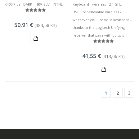
K400 Plus - DARK - HRV-SLV - INTNL
Keyboard - wireless - 2.4 GHz -
US/EuropeReliable wireless -
wherever you use your keyboard -
50,91 €
(383,58 kn)
thanks to the Logitech Unifying
receiver that pairs with up to s
KUPI
41,55 €
(313,06 kn)
KUPI
1
2
3