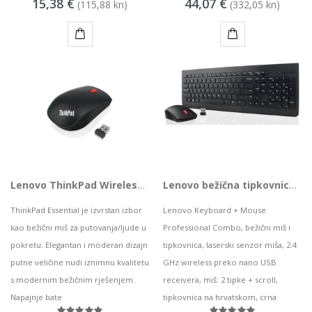
15,38 €
44,07 €
MSGW stolno računalo GAMER i281 v2
(115,88 kn)
(332,05 kn)
68,44 kn
KUPI
KUPI
KAMERA DS-2CD1121-I(2.8mm)
8,50 kn
Lenovo ThinkPad Wireless Mouse, 4X30M56887
Lenovo bežična tipkovnica i miš Professional Combo, 4X30H56802
ThinkPad Essential je izvrstan izbor
Lenovo Keyboard + Mouse
kao bežični miš za putovanja/ljude u
Professional Combo, bežični miš i
pokretu. Elegantan i moderan dizajn
tipkovnica, laserski senzor miša, 2.4
putne veličine nudi iznimnu kvalitetu
GHz wireless preko nano USB
s modernim bežičnim rješenjem.
receivera, miš: 2 tipke + scroll,
Napajnje bate
tipkovnica na hrvatskom, crna