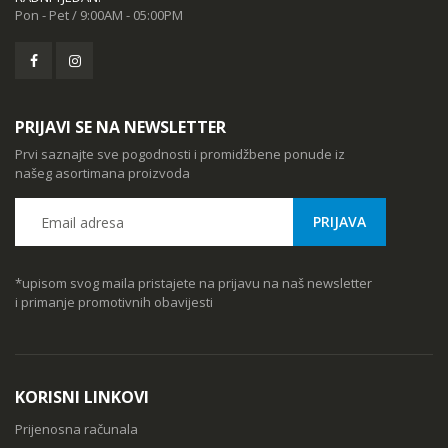
MSGW stolno računalo GAMER i281 v2
Pon - Pet / 9:00AM - 05:00PM
68,44 kn
KAMERA DS-2CD1121-I(2.8mm)
PRIJAVI SE NA NEWSLETTER
8,50 kn
Prvi saznajte sve pogodnosti i promidžbene ponude iz
našeg asortimana proizvoda
*upisom svog maila pristajete na prijavu na naš newsletter
i primanje promotivnih obavijesti
KORISNI LINKOVI
Prijenosna računala