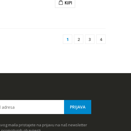
KUPI
1
2
3
4
vog maila pristajete na prijavu na naš newsletter
e promotivnih obavijesti