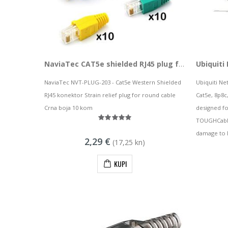
NaviaTec CAT5e shielded RJ45 plug for round cable incl strain relief plug black 10pc
NaviaTec NVT-PLUG-203 - Cat5e Western Shielded
Ubiquiti Ne
RJ45 konektor Strain relief plug for round cable
Cat5e, 8p8c
Crna boja 10 kom
designed fo
TOUGHCable
damage to 
2,29 €
(17,25 kn)
KUPI