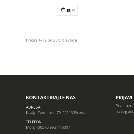
KUPI
Prikaz 1–12 od 38 proizvoda
KONTAKTIRAJTE NAS
PRIJAV
Prvi sazn
ADRESA:
našeg aso
Kralja Zvonimira 79, 22213 Pirovac
TELEFON:
Mob:
+385 (0)99 244 6007