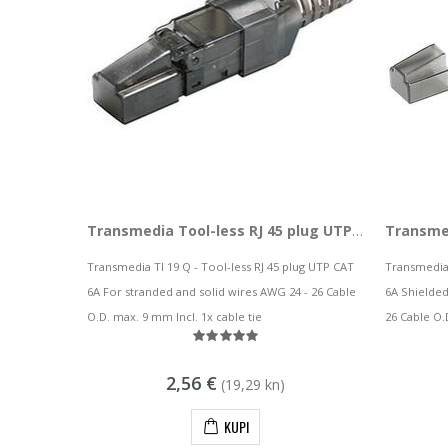
Transmedia Tool-less RJ 45 plug UTP CAT 6A
Transmedia TI 19 Q - Tool-less RJ 45 plug UTP CAT
Transmedia 
6A For stranded and solid wires AWG 24 - 26 Cable
6A Shielded
O.D. max. 9 mm Incl. 1x cable tie
26 Cable O.
2,56 €
(19,29 kn)
KUPI