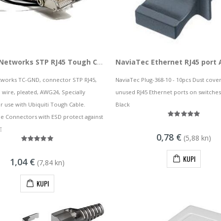
Ubiquiti Networks STP RJ45 Tough Cable Ground
tworks TC-GND, connector STP RJ45,
NaviaTec Plug-368-10 - 10pcs Dust cover
, wire, pleated, AWG24, Specially
unused RJ45 Ethernet ports on switches
r use with Ubiquiti Tough Cable.
Black
 Connectors with ESD protect against
E
0,78 €
(5,88 kn)
KUPI
1,04 €
(7,84 kn)
KUPI