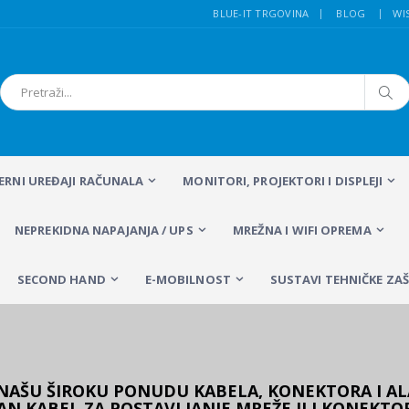
BLUE-IT TRGOVINA
BLOG
WI
FERNI UREĐAJI RAČUNALA
MONITORI, PROJEKTORI I DISPLEJI
NEPREKIDNA NAPAJANJA / UPS
MREŽNA I WIFI OPREMA
SECOND HAND
E-MOBILNOST
SUSTAVI TEHNIČKE ZAŠ
E NAŠU ŠIROKU PONUDU KABELA, KONEKTORA I AL
AN KABEL ZA POSTAVLJANJE MREŽE ILI KONEKTOR