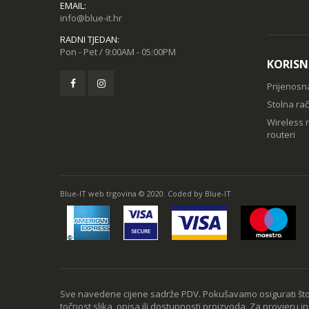
EMAIL:
info@blue-it.hr
RADNI TJEDAN:
Pon - Pet / 9:00AM - 05:00PM
KORISN
Prijenosn
Stolna ra
Wireless r
routeri
Blue-IT web trgovina © 2020. Coded by Blue-IT
Sve navedene cijene sadrže PDV. Pokušavamo osigurati što 
točnost slika, opisa ili dostupnosti proizvoda. Za provjeru i