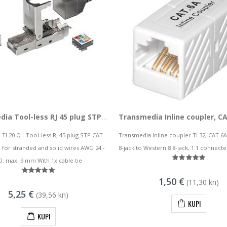
Transmedia Tool-less RJ 45 plug STP CAT 6A
Transmedia Inline coupler, C
TI 20 Q - Tool-less RJ 45 plug STP CAT
Transmedia Inline coupler TI 32, CAT 6A
 for stranded and solid wires AWG 24 -
8-jack to Western 8 8-jack, 1:1 connect
D. max. 9 mm With 1x cable tie
1,50 €
(11,30 kn)
5,25 €
(39,56 kn)
KUPI
KUPI