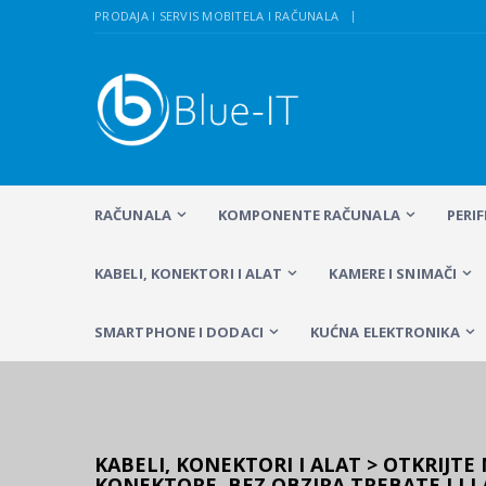
PRODAJA I SERVIS MOBITELA I RAČUNALA
RAČUNALA
KOMPONENTE RAČUNALA
PERI
KABELI, KONEKTORI I ALAT
KAMERE I SNIMAČI
SMARTPHONE I DODACI
KUĆNA ELEKTRONIKA
KABELI, KONEKTORI I ALAT > OTKRIJT
KONEKTORE. BEZ OBZIRA TREBATE LI L