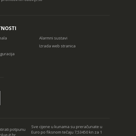
TNOSTI
nala
Alarmni sustavi
Izrada web stranica
guracija
Sve cijene u kunama su preračunate u
tirati potpunu
Euro po fiksnom tečaju 7,53450 kn za 1
lue-it.hr