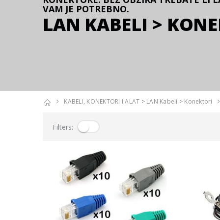
VAM JE POTREBNO.
LAN KABELI > KONE
KABELI, KONEKTORI I ALAT
>
LAN Kabeli
>
Konektori
Filters: