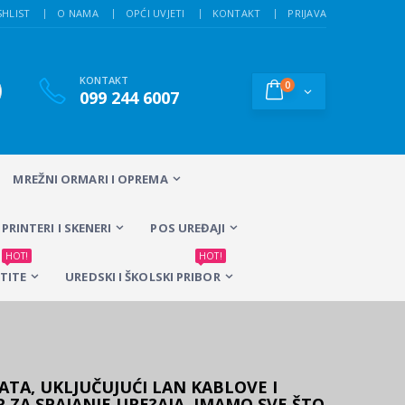
SHLIST
O NAMA
OPĆI UVJETI
KONTAKT
PRIJAVA
KONTAKT
0
099 244 6007
MREŽNI ORMARI I OPREMA
PRINTERI I SKENERI
POS UREĐAJI
HOT!
HOT!
TITE
UREDSKI I ŠKOLSKI PRIBOR
ATA, UKLJUČUJUĆI LAN KABLOVE I
 ZA SPAJANJE URE?AJA, IMAMO SVE ŠTO