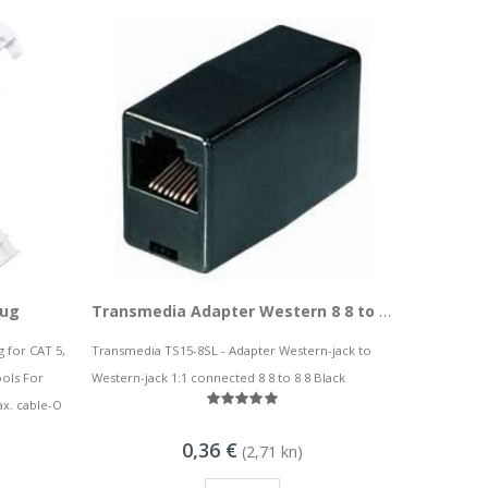
lug
Transmedia Adapter Western 8 8 to 8 8
g for CAT 5,
Transmedia TS15-8SL - Adapter Western-jack to
ools For
Western-jack 1:1 connected 8 8 to 8 8 Black
ax. cable-O
0,36 €
(2,71 kn)