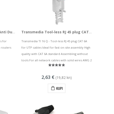
NaviaTec Ethernet RJ45 port Anti Dust cover - 10 pcs
Transmedia Tool-less RJ 45 plug CAT 6A
s for
Transmedia TI 16 Q - Tool-less RJ 45 plug CAT 6A
 routers
for UTP cables Ideal for fast on-site assembly High
quality with CAT 6A standard Assembling without
tools For all network cables with solid wires AWG 2
2,63 €
(19,82 kn)
KUPI