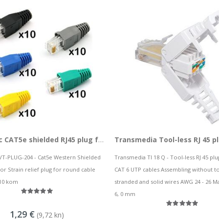
NaviaTec CAT5e shielded RJ45 plug for round cable incl strain relief plug blue 10pc
Transmedia Tool-less RJ 45 p
VT-PLUG-204 - Cat5e Western Shielded
Transmedia TI 18 Q - Tool-less RJ 45 plu
or Strain relief plug for round cable
CAT 6 UTP cables Assembling without t
 10 kom
stranded and solid wires AWG 24 - 26 M
6, 0 mm
1,29 €
(9,72 kn)