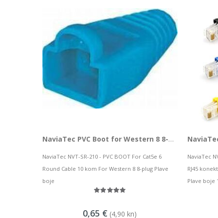
NaviaTec PVC Boot for Western 8 8-plug blue 10pc
NaviaTec NVT-SR-210 - PVC BOOT For Cat5e 6
NaviaTec N
Round Cable 10 kom For Western 8 8-plug Plave
RJ45 konekt
boje
Plave boje
0,65 €
(4,90 kn)