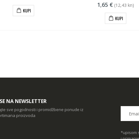
1,65 €
(12,43 kn)
KUPI
KUPI
I SE NA NEWSLETTER
ajte sve pogodnosti i promidžbene ponude iz
rtimana proizvoda
*upisom s
i primanj