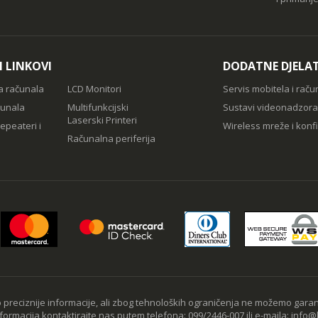
I LINKOVI
DODATNE DJELA
a računala
LCD Monitori
Servis mobitela i raču
čunala
Multifunkcijski
Sustavi videonadzora
Laserski Printeri
epeateri i
Wireless mreže i konfi
Računalna periferija
preciznije informacije, ali zbog tehnoloških ograničenja ne možemo garan
nformacija kontaktirajte nas putem telefona: 099/2446-007 ili e-maila: info@b