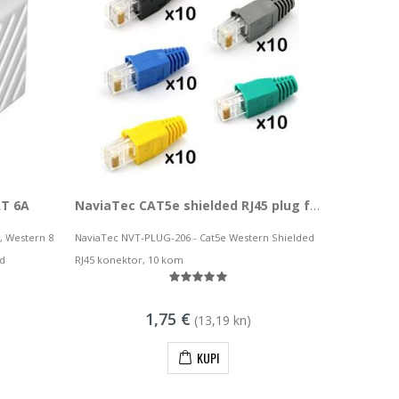
AT 6A
NaviaTec CAT5e shielded RJ45 plug for round cable, 10pc
, Western 8
NaviaTec NVT-PLUG-206 - Cat5e Western Shielded
ed
RJ45 konektor, 10 kom
1,75 €
(13,19 kn)
KUPI