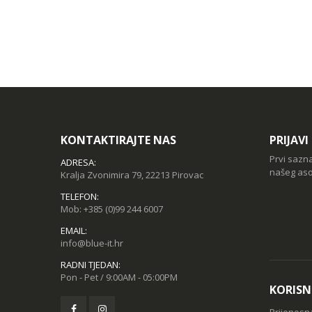
KONTAKTIRAJTE NAS
PRIJAV
Prvi sazn
ADRESA:
našeg aso
Kralja Zvonimira 79, 22213 Pirovac
TELEFON:
Mob:
+385 (0)99 244 6007
EMAIL:
info@blue-it.hr
RADNI TJEDAN:
Pon - Pet / 9:00AM - 05:00PM
KORISN