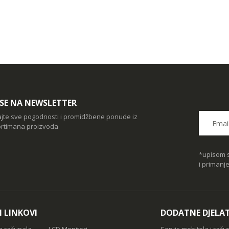
I SE NA NEWSLETTER
ajte sve pogodnosti i promidžbene ponude iz
rtimana proizvoda
*upisom s
i primanj
I LINKOVI
DODATNE DJELA